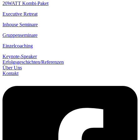
20WATT Kombi-Paket
Executive Retreat
Inhouse Seminare
Gruppenseminare
Einzelcoaching
Keynote-Speaker
Erfolgsgeschichten/­Referenzen
Über Uns
Kontakt