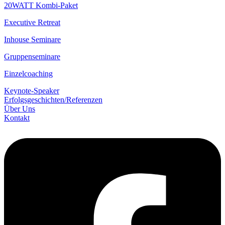
20WATT Kombi-Paket
Executive Retreat
Inhouse Seminare
Gruppenseminare
Einzelcoaching
Keynote-Speaker
Erfolgsgeschichten/­Referenzen
Über Uns
Kontakt