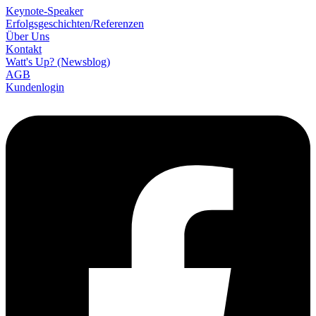
Keynote-Speaker
Erfolgsgeschichten/­Referenzen
Über Uns
Kontakt
Watt's Up? (Newsblog)
AGB
Kundenlogin