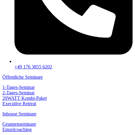
+49 176 3855 6202
Öffentliche Seminare
1-Tages-Seminar
2-Tages-Seminar
20WATT Kombi-Paket
Executive Retreat
Inhouse Seminare
Gruppenseminare
Einzelcoaching