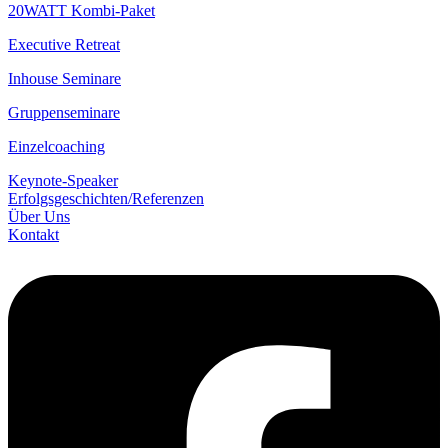
20WATT Kombi-Paket
Executive Retreat
Inhouse Seminare
Gruppenseminare
Einzelcoaching
Keynote-Speaker
Erfolgsgeschichten/­Referenzen
Über Uns
Kontakt