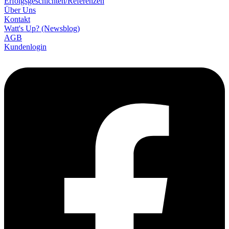
Erfolgsgeschichten/­Referenzen
Über Uns
Kontakt
Watt's Up? (Newsblog)
AGB
Kundenlogin